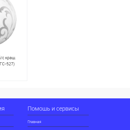
/с краш.
ГС-527)
ну
К сравнению
ия
Помощь и сервисы
В наличии
Главная