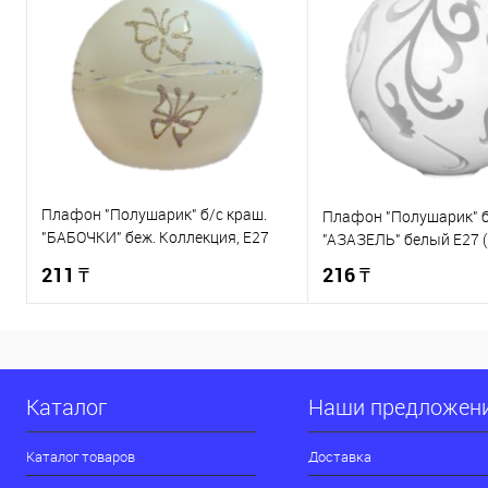
Плафон "Полушарик" б/с краш.
Плафон "Полушарик" б
"БАБОЧКИ" беж. Коллекция, Е27
"АЗАЗЕЛЬ" белый Е27 (
(ГС-527Кк)
211 ₸
216 ₸
В корзину
В корзи
Купить в 1 клик
К сравнению
Купить в 1 клик
Каталог
Наши предложен
В избранное
В наличии
В избранное
Каталог товаров
Доставка