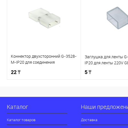
Коннектор двухсторонний G-3528-
Заглушка для ленты G
M-IP20 для соединения
IP20 для ленты 220V 
светодиодной ленты 220V
22 ₸
5 ₸
GENERAL
В корзину
В корзи
Купить в 1 клик
К сравнению
Купить в 1 клик
Каталог
Наши предложен
В избранное
В наличии
В избранное
Каталог товаров
Доставка