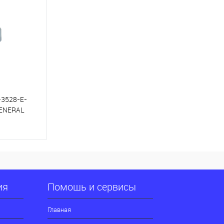
-3528-E-
GENERAL
ну
К сравнению
ия
Помощь и сервисы
В наличии
Главная