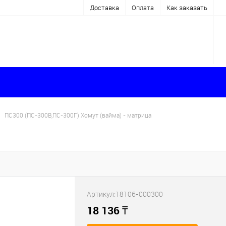
Доставка
Оплата
Как заказать
ПС300 (ПС-300В,ПС-300Г) Хомут (вайма) - матрица
Артикул:
18106-000300
18 136
₸