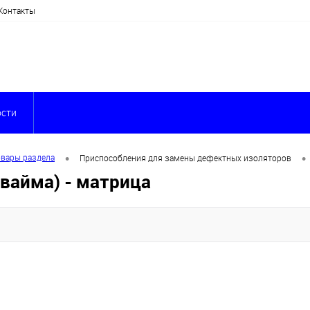
Контакты
сти
•
•
овары раздела
Приспособления для замены дефектных изоляторов
вайма) - матрица