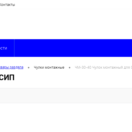
Контакты
сти
•
•
овары раздела
Чулки монтажные
ЧМ-30-40 Чулок монтажный для 
 СИП