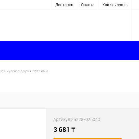
Доставка
Оплата
Как заказать
ой чулок с двумя петлями
Артикул:
25228-025040
3 681
₸