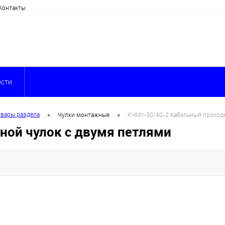
Контакты
сти
•
•
овары раздела
Чулки монтажные
КЧМп-30/40-2 Кабельный проходн
ной чулок с двумя петлями