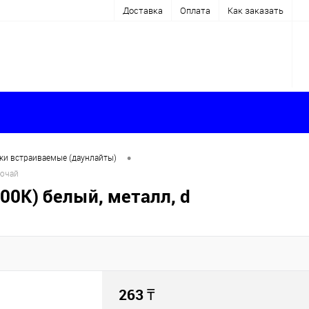
Доставка
Оплата
Как заказать
•
ки встраиваемые (даунлайты)
лючай
00К) белый, металл, d
263
₸