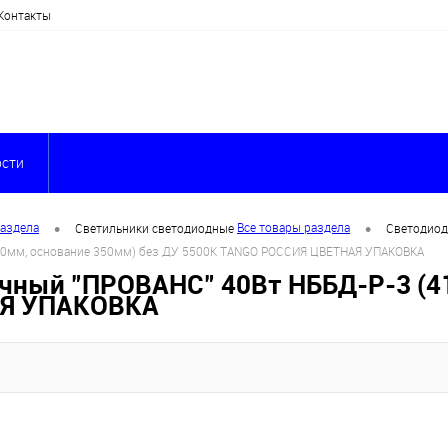
Контакты
сти
•
•
раздела
Все товары раздела
Светильники светодиодные
Светодиод
00мм, основание 350мм) без ДУ 5500К TANGO РОССИЯ ЦВЕТНАЯ УПАКОВКА
чный "ПРОВАНС" 40Вт НББД-Р-3 (4
АЯ УПАКОВКА