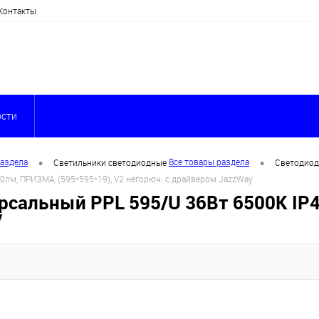
Контакты
сти
•
•
раздела
Все товары раздела
Светильники светодиодные
Светодиод
лм, ПРИЗМА, (595*595*19), V2 негорюч. с драйвером JazzWay
сальный PPL 595/U 36Вт 6500К IP4
y