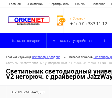
Главная
О компании
Сертификаты
Скидки
Полезное
г. Уральск
+7 (701) 333 11 12
Каталог товаров
Монтажные устройства
Ново
•
Все товары раздела
Все товары 
Главная страница
Каталог товаров
Светильник светодиодный универсальный PPL 595/U 36Вт 6500К IP40 3100
Светильник светодиодный универ
V2 негорюч. с драйвером JazzWa
ВЕРНУТЬСЯ В РАЗДЕЛ