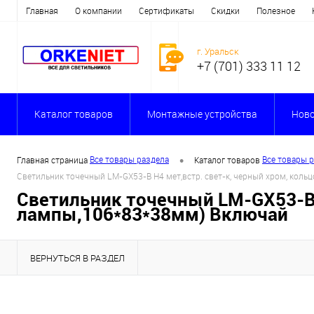
Главная
О компании
Сертификаты
Скидки
Полезное
г. Уральск
+7 (701) 333 11 12
Каталог товаров
Монтажные устройства
Ново
•
Все товары раздела
Все товары 
Главная страница
Каталог товаров
Светильник точечный LM-GX53-B H4 мет,встр. свет-к, черный хром, коль
Светильник точечный LM-GX53-B H
лампы,106*83*38мм) Включай
ВЕРНУТЬСЯ В РАЗДЕЛ