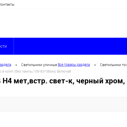
Контакты
сти
•
•
раздела
Все товары раздела
Светильники уличные
Светильники то
цо в комп (без лампы,106*83*38мм) Включай
4 мет,встр. свет-к, черный хром, 